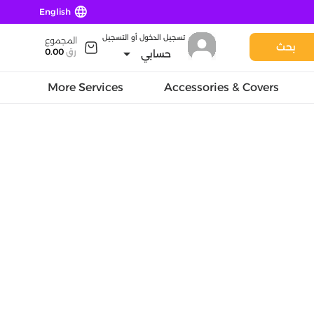
language
English
تسجيل الدخول أو التسجيل
المجموع
بحث
arrow_drop_down
رق
0.00
حسابي
More Services
Accessories & Covers