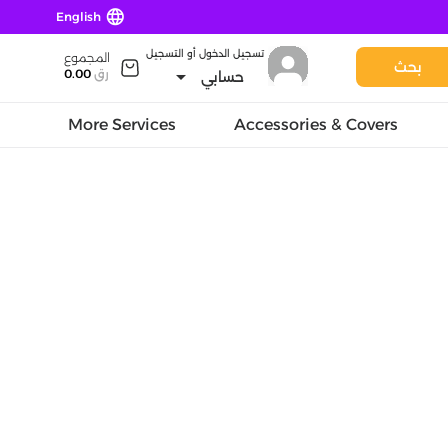
language
English
تسجيل الدخول أو التسجيل
المجموع
بحث
arrow_drop_down
رق
0.00
حسابي
More Services
Accessories & Covers