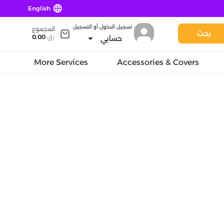
language
English
تسجيل الدخول أو التسجيل
المجموع
بحث
arrow_drop_down
رق
0.00
حسابي
More Services
Accessories & Covers