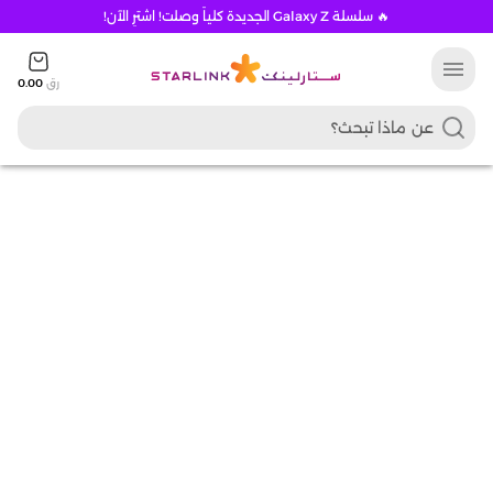
🔥 سلسلة Galaxy Z الجديدة كلياً وصلت! اشترِ الآن!
menu
رق
0.00