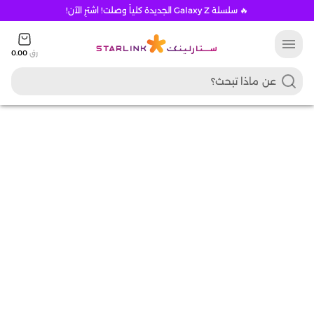
🔥 سلسلة Galaxy Z الجديدة كلياً وصلت! اشترِ الآن!
menu
رق
0.00