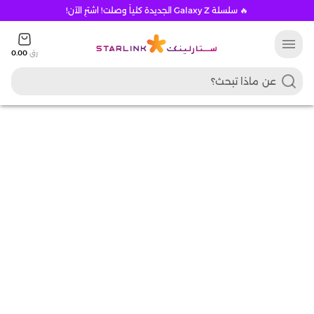
🔥 سلسلة Galaxy Z الجديدة كلياً وصلت! اشترِ الآن!
menu
رق
0.00