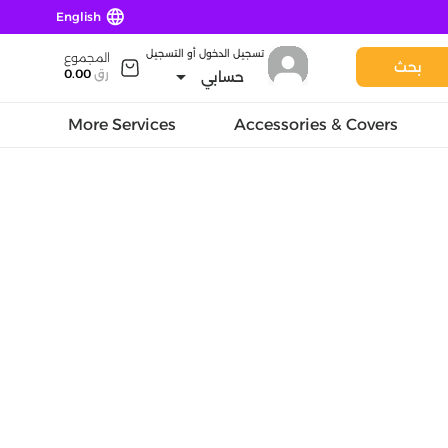
language
English
تسجيل الدخول أو التسجيل
المجموع
بحث
arrow_drop_down
رق
0.00
حسابي
More Services
Accessories & Covers