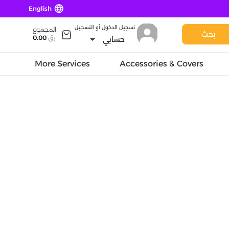
language
English
تسجيل الدخول أو التسجيل
المجموع
بحث
arrow_drop_down
رق
0.00
حسابي
More Services
Accessories & Covers