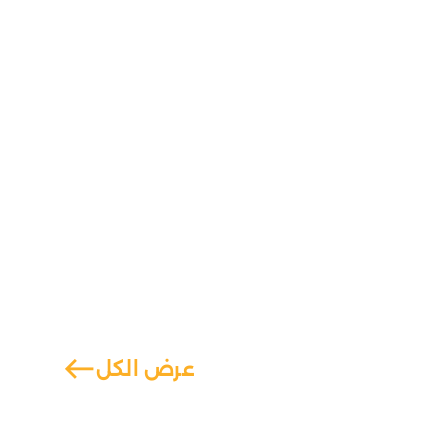
west
عرض الكل