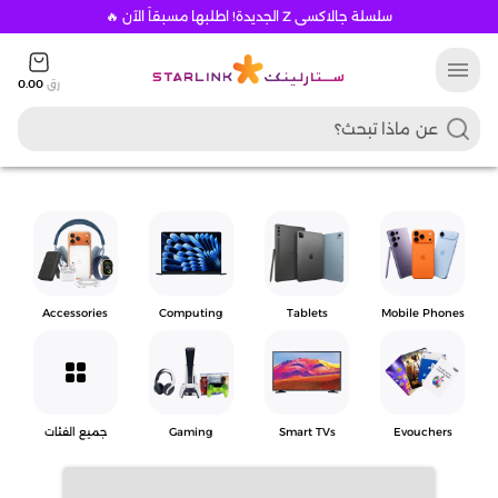
سلسلة جالاكسي Z الجديدة! اطلبها مسبقاً الآن 🔥
menu
رق
0.00
Accessories
Computing
Tablets
Mobile Phones
grid_view
Evouchers
Smart TVs
Gaming
جميع الفئات