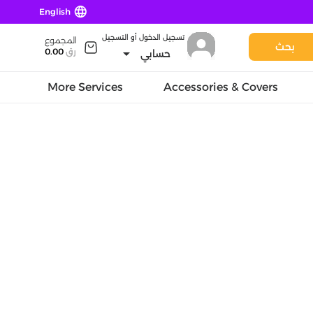
language
English
تسجيل الدخول أو التسجيل
المجموع
بحث
arrow_drop_down
رق
0.00
حسابي
More Services
Accessories & Covers