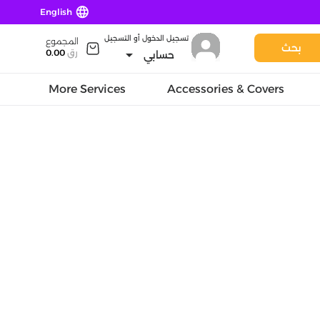
language
English
تسجيل الدخول أو التسجيل
المجموع
بحث
arrow_drop_down
رق
0.00
حسابي
More Services
Accessories & Covers