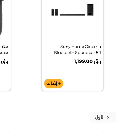
Sony Home Cinema
Bluetooth Soundbar 5.1
محمول
Channel - HT -S500RF
إصدار
ر.ق 1,199.00
ر.ق 149.00
إضاف
add
last_page
الأول