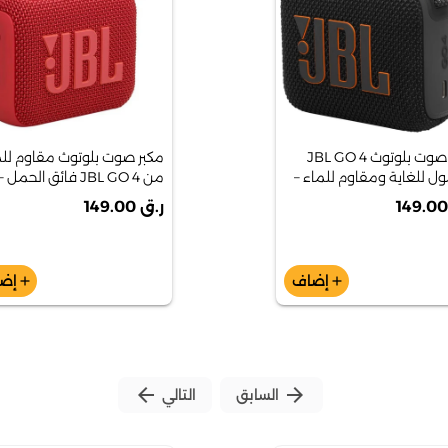
مكبر صوت بلوتوث JBL GO 4
مكبر صوت بلوتوث مقاوم للم
 للغاية ومقاوم للماء –
من JBL GO 4 فائق الحمل –
 أسود
الإصدار الأحمر
ر.ق 149.00
إضاف
إض
add
add
arrow_back
arrow_forward
السابق
التالي