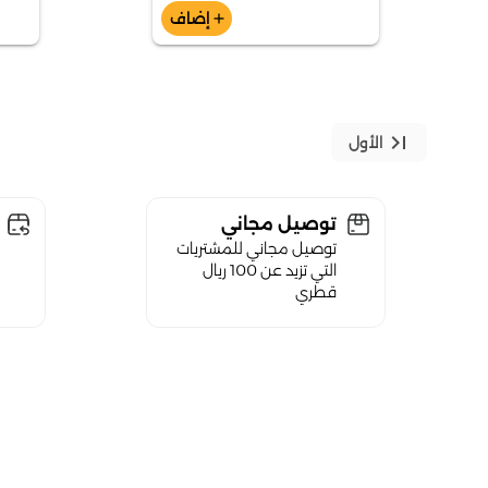
إضاف
add
last_page
الأول
توصيل مجاني
توصيل مجاني للمشتريات
التي تزيد عن 100 ريال
قطري