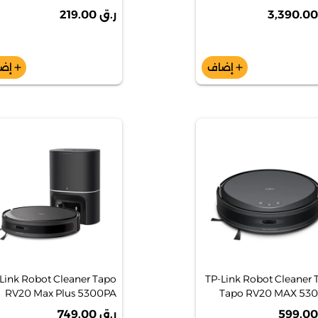
[EM2016CBK]
ر.ق 219.00
إضاف
إض
add
add
Link Robot Cleaner Tapo
TP-Link Robot Cleaner 
RV20 Max Plus 5300PA
Tapo RV20 MAX 53
شفط MAGSLIM ™ LIDAR
Saction Magslim ™ Lidar
ر.ق 749.00