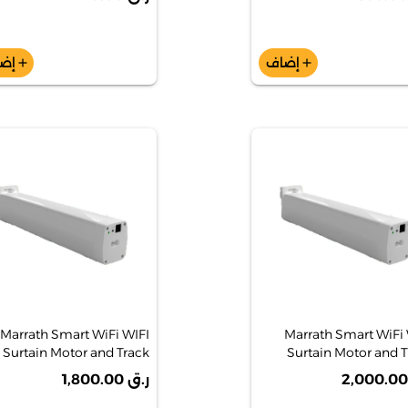
vigation Robot Vacuum
MAVIGINE R
and Mop مع Dock Auto-
Embty
إضاف
إض
add
add
Marrath Smart WiFi WIFI
Marrath Smart WiFi 
Surtain Motor and Track
Surtain Motor and T
System 5.2 Mets
System 6.2
ر.ق 1,800.00