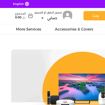
language
English
تسجيل الدخول أو التسجيل
المجموع
بحث
arrow_drop_down
رق
0.00
حسابي
More Services
Accessories & Covers