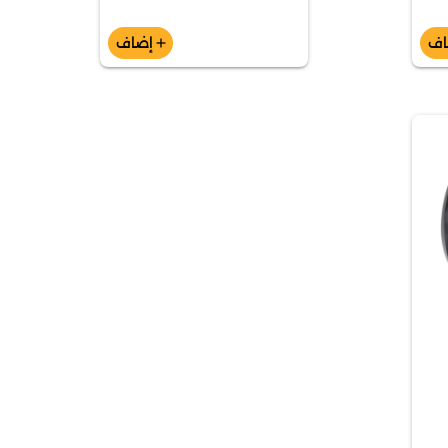
اف
إضاف
add