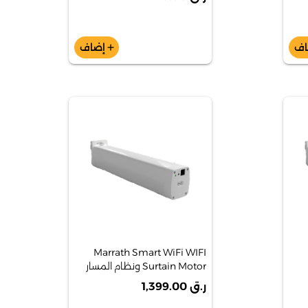
Robot Vacuum & Mop
Ma
اف
إضاف
add
Marrath Smart WiFi WIFI
Surtain Motor ونظام المسار
3.2 متر
ر.ق 1,399.00