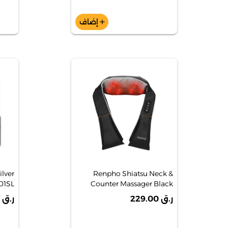
إضاف
add
lver
Renpho Shiatsu Neck &
1SL]
Counter Massager Black
[RPSNM061BK]
ر.ق 229.00
ر.ق 99.00