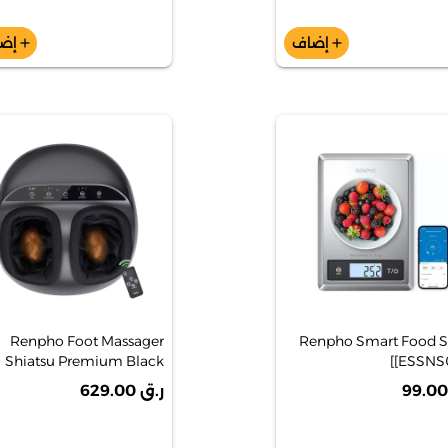
إضاف
إض
add
add
Renpho Foot Massager
Renpho Smart Food Si
Shiatsu Premium Black
[ESSNS0
[RFFM059RBK]
ر.ق 629.00