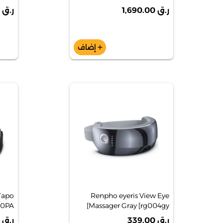
ر.ق 1,690.00
ر.ق 3,390.00
إضاف
add
Tapo
Renpho eyeris View Eye
00PA
Massager Gray [rg004gy]
ر.ق 339.00
ر.ق 599.00