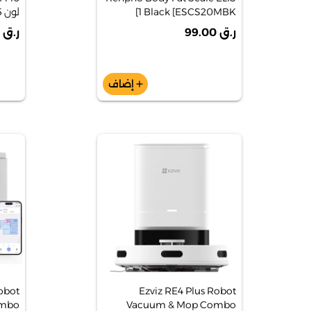
1 Black [ESCS20MBK]
الشريط - 
ر.ق 99.00
ر.ق 220.00
إضاف
add
obot
Ezviz RE4 Plus Robot
ombo
Vacuum & Mop Combo