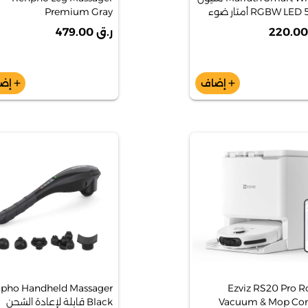
لون RGBW LED 5 أمتار ضوء
Premium Gray
MSHL17
[rpalm070hgy]
ر.ق 479.00
إضاف
إض
add
add
pho Handheld Massager
Ezviz RS20 Pro R
Vacuum & Mop C
Black قابلة لإعادة الشحن