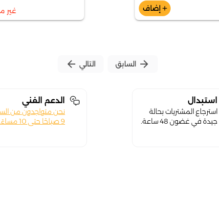
إضاف
add
غير م
arrow_back
arrow_forward
السابق
التالي
استبدال
الدعم الفني
استرجاع المشتريات بحالة
نحن متواجدون من الس
جيدة في غضون 48 ساعة.
9 صباحًا حتى 10 مساءً.