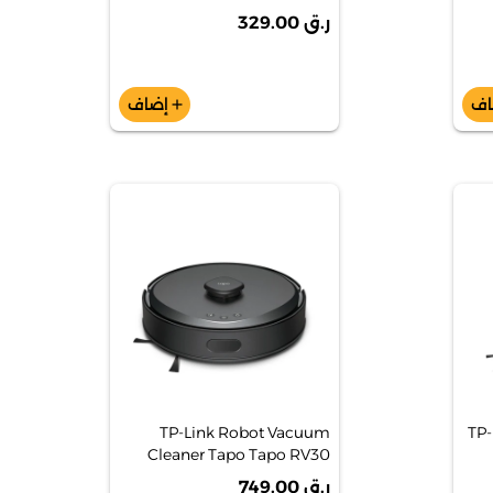
[RFFM062BK]
ر.ق 329.00
اف
إضاف
add
TP-Link Robot Vacuum
TP-
Cleaner Tapo Tapo RV30
Max 5300PA Hyper Scution
ر.ق 749.00