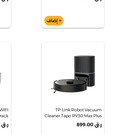
OBOT
إضاف
add
WIFI
TP-Link Robot Vacuum
rack
Cleaner Tapo RV30 Max Plus
 Mge
5300PA Hyper Saction
ر.ق 899.00
ر.ق 2,000.00
Robot Vacuum & Mop +
Smart Auto-Engty Dock