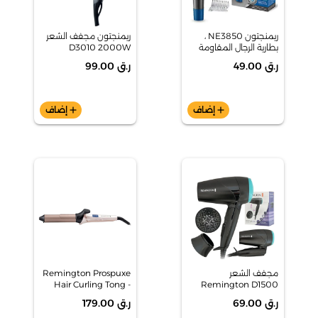
ريمنجتون NE3850 ،
ريمنجتون مجفف الشعر
بطارية الرجال المقاومة
D3010 2000W
للاستحمام التي تعمل
ر.ق 49.00
ر.ق 99.00
بالأنف والأذن والشعير
الحاجب
add
إضاف
add
إضاف
مجفف الشعر
Remington Prospuxe
Hair Curling Tong -
Remington D1500
CI9132
U51 Compact 2000W
ر.ق 69.00
ر.ق 179.00