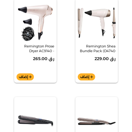
Remington Prose
Remington Shea
Dryer AC9140 -
Bundle Pack (D4740
2400W -
Dryer + S4740
ر.ق 229.00
ر.ق 265.00
AREREAC9140PD
reaterener + CI4740
WAND)
add
إضاف
add
إضاف