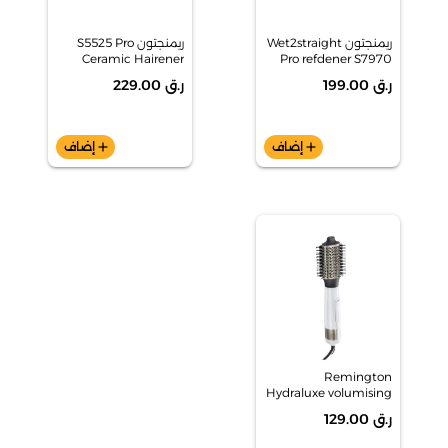
ريمنجتون Wet2straight
ريمنجتون S5525 Pro
Ceramic Hairener
Pro refdener S7970
ر.ق 199.00
ر.ق 229.00
add
إضاف
add
إضاف
Remington
Hydraluxe volumising
styler hot air styler -
ر.ق 129.00
شعر مجفف الشعر
1200W