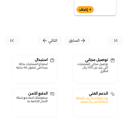
add
إضاف
first_page
arrow_back
arrow_forward
last_page
السابق
التالي
توصيل مجاني
استبدال
توصيل مجاني للمشتريات
استرجاع المشتريات بحالة
التي تزيد عن 100 ريال
جيدة في غضون 48 ساعة.
قطري
الدعم الفني
الدفع الآمن
نحن متواجدون من الساعة
مدفوعاتك آمنة مع شبكة
9 صباحًا حتى 10 مساءً.
الأمان الخاصة بنا.