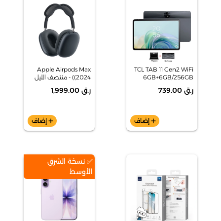
Apple Airpods Max
TCL TAB 11 Gen2 WiFi
6GB+6GB/256GB
(2024) - منتصف الليل
رمادي
ر.ق 739.00
ر.ق 1,999.00
add
إضاف
add
إضاف
✅ نسخة الشرق
الأوسط