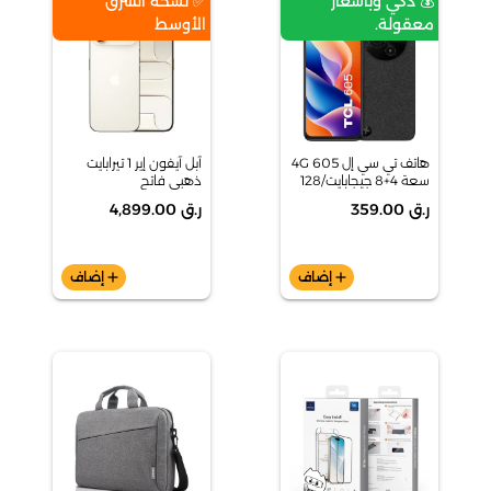
💰 ذكي وبأسعار
✅ نسخة الشرق
معقولة.
الأوسط
هاتف تي سي إل 605 4G
آبل آيفون إير 1 تيرابايت
سعة 4+8 جيجابايت/128
ذهبي فاتح
جيجابايت - أسود
ر.ق 359.00
ر.ق 4,899.00
add
إضاف
add
إضاف