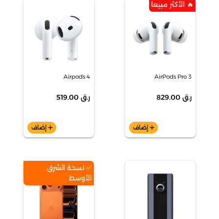
🔥 الأكثر مبيعا
Airpods 4
AirPods Pro 3
ر.ق 829.00
ر.ق 519.00
add
إضاف
add
إضاف
✅ نسخة الشرق
الأوسط