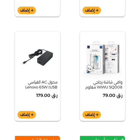
add
إضاف
add
إضاف
واقي شاشة زجاجي
محول AC القياسي
WiWU SQ008 مقاوم
Lenovo 65W (USB
للغبار وسهل التركيب لـ
Type-C) 4x20m26276
ر.ق 79.00
ر.ق 179.00
iPhone 17 Pro Max
add
إضاف
add
إضاف