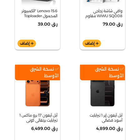
واقي شاشة زجاجي
Lenovo 15.6 "الكمبيوتر
WiWU SQ008 مقاوم
المحمول Toploader
للغبار وسهل التركيب لـ
T210 (رمادي)
ر.ق 79.00
ر.ق 39.00
iPhone 17 Pro
add
إضاف
add
إضاف
✅ نسخة الشرق
✅ نسخة الشرق
الأوسط
الأوسط
آبل آيفون إير 1 تيرابايت
أبل آيفون 17 برو ماكس 1
أسود فضائي
تيرابايت برتقالي كوني
ر.ق 4,899.00
ر.ق 6,499.00