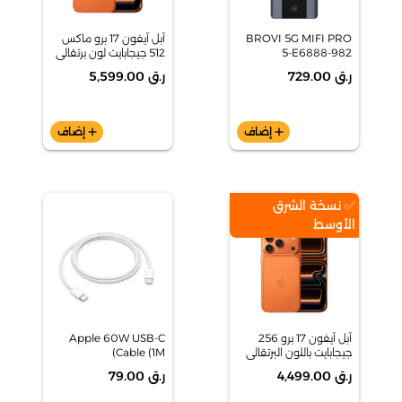
BROVI 5G MIFI PRO
آبل آيفون 17 برو ماكس
5-E6888-982
512 جيجابايت لون برتقالي
كوني
ر.ق 729.00
ر.ق 5,599.00
add
إضاف
add
إضاف
✅ نسخة الشرق
الأوسط
آبل آيفون 17 برو 256
Apple 60W USB-C
جيجابايت باللون البرتقالي
Cable (1M)
الكوني
ر.ق 4,499.00
ر.ق 79.00