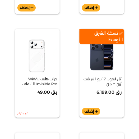
add
إضاف
add
إضاف
✅ نسخة الشرق
الأوسط
آبل آيفون 17 برو 1 تيرابايت
جراب هاتف WiWU
أزرق غامق
Invisible Pro الشفاف
لسلسلة iPhone 17 Pro -
ر.ق 6,199.00
ر.ق 49.00
YXK-207
add
إضاف
غير متوفر