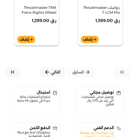
دواسات Thrustmaster
Thrustmaster TMX
Force Rights Wheel
T-LCM Pro
إصدار الاتحاد الأوروبي -
ر.ق 1,399.00
ر.ق 1,299.00
الكمبيوتر الشخصي/Xbox
add
إضاف
add
إضاف
first_page
arrow_back
arrow_forward
last_page
السابق
التالي
توصيل مجاني
استبدال
توصيل مجاني للمشتريات
استرجاع المشتريات بحالة
التي تزيد عن 100 ريال
جيدة في غضون 48 ساعة.
قطري
الدعم الفني
الدفع الآمن
نحن متواجدون من الساعة
مدفوعاتك آمنة مع شبكة
9 صباحًا حتى 10 مساءً.
الأمان الخاصة بنا.