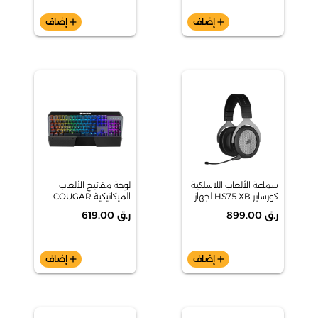
add
إضاف
add
إضاف
سماعة الألعاب اللاسلكية
لوحة مفاتيح الألعاب
كورساير HS75 XB لجهاز
الميكانيكية COUGAR
إكس بوكس S
Attack X3 RGB مزودة
ر.ق 899.00
ر.ق 619.00
بإضاءة خلفية RGB
ومفاتيح Cherry MX
RGB
add
إضاف
add
إضاف