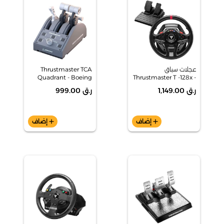
عجلات سباق
Thrustmaster TCA
Quadrant - Boeing
Thrustmaster T -128x -
Edition - Addon
Xbox/PC
ر.ق 1,149.00
ر.ق 999.00
add
إضاف
add
إضاف